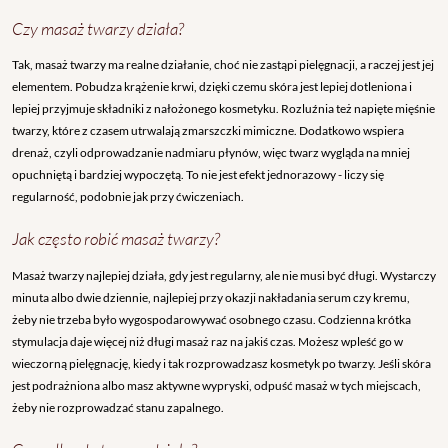
Czy masaż twarzy działa?
Tak, masaż twarzy ma realne działanie, choć nie zastąpi pielęgnacji, a raczej jest jej
elementem. Pobudza krążenie krwi, dzięki czemu skóra jest lepiej dotleniona i
lepiej przyjmuje składniki z nałożonego kosmetyku. Rozluźnia też napięte mięśnie
twarzy, które z czasem utrwalają zmarszczki mimiczne. Dodatkowo wspiera
drenaż, czyli odprowadzanie nadmiaru płynów, więc twarz wygląda na mniej
opuchniętą i bardziej wypoczętą. To nie jest efekt jednorazowy - liczy się
regularność, podobnie jak przy ćwiczeniach.
Jak często robić masaż twarzy?
Masaż twarzy najlepiej działa, gdy jest regularny, ale nie musi być długi. Wystarczy
minuta albo dwie dziennie, najlepiej przy okazji nakładania serum czy kremu,
żeby nie trzeba było wygospodarowywać osobnego czasu. Codzienna krótka
stymulacja daje więcej niż długi masaż raz na jakiś czas. Możesz wpleść go w
wieczorną pielęgnację, kiedy i tak rozprowadzasz kosmetyk po twarzy. Jeśli skóra
jest podrażniona albo masz aktywne wypryski, odpuść masaż w tych miejscach,
żeby nie rozprowadzać stanu zapalnego.