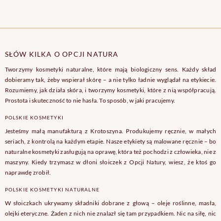
SŁÓW KILKA O OPCJI NATURA
Tworzymy kosmetyki naturalne, które mają biologiczny sens. Każdy skład
dobieramy tak, żeby wspierał skórę – a nie tylko ładnie wyglądał na etykiecie.
Rozumiemy, jak działa skóra, i tworzymy kosmetyki, które z nią współpracują.
Prostota i skuteczność to nie hasła. To sposób, w jaki pracujemy.
POLSKIE KOSMETYKI
Jesteśmy małą manufakturą z Krotoszyna. Produkujemy ręcznie, w małych
seriach, z kontrolą na każdym etapie. Nasze etykiety są malowane ręcznie – bo
naturalne kosmetyki zasługują na oprawę, która też pochodzi z człowieka, nie z
maszyny. Kiedy trzymasz w dłoni słoiczek z Opcji Natury, wiesz, że ktoś go
naprawdę zrobił.
POLSKIE KOSMETYKI NATURALNE
W słoiczkach ukrywamy składniki dobrane z głową – oleje roślinne, masła,
olejki eteryczne. Żaden z nich nie znalazł się tam przypadkiem. Nic na siłę, nic