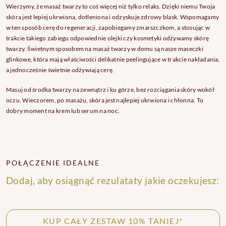
Wierzymy, że masaż twarzy to coś więcej niż tylko relaks. Dzięki niemu Twoja
skóra jest lepiej ukrwiona, dotleniona i odzyskuje zdrowy blask. Wspomagamy
w ten sposób cerę do regeneracji, zapobiegamy zmarszczkom, a stosując w
trakcie takiego zabiegu odpowiednie olejki czy kosmetyki odżywamy skórę
twarzy. Świetnym sposobem na masaż twarzy w domu są nasze maseczki
glinkowe, która mają właściwości delikatnie peelingujące w trakcie nakładania,
a jednocześnie świetnie odżywiają cerę.
Masuj od środka twarzy na zewnątrz i ku górze, bez rozciągania skóry wokół
oczu. Wieczorem, po masażu, skóra jest najlepiej ukrwiona i chłonna. To
dobry moment na krem lub serum na noc.
POŁĄCZENIE IDEALNE
Dodaj, aby osiągnąć rezulataty jakie oczekujesz:
KUP CAŁY ZESTAW 10% TANIEJ*