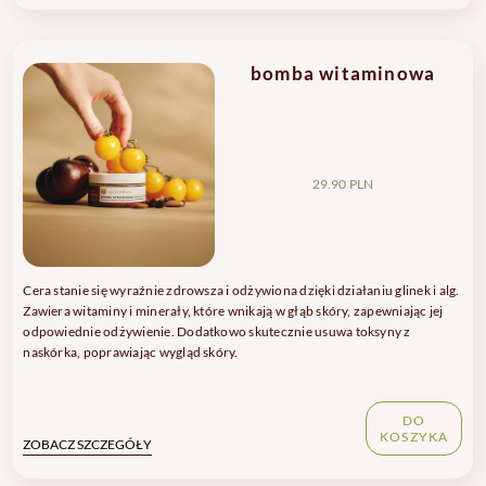
bomba witaminowa
29.90 PLN
Cera stanie się wyraźnie zdrowsza i odżywiona dzięki działaniu glinek i alg.
Zawiera witaminy i minerały, które wnikają w głąb skóry, zapewniając jej
odpowiednie odżywienie. Dodatkowo skutecznie usuwa toksyny z
naskórka, poprawiając wygląd skóry.
DO
KOSZYKA
ZOBACZ SZCZEGÓŁY