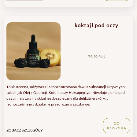
koktajl pod oczy
79.90 PLN
To skuteczna, odżywcza i skoncentrowana dawka substancji aktywnych
takich jak Olej z Opuncji, Kofeina czy Heksapeptyd. Niweluje cienie pod
oczami, naturalny skład jest bezpieczny dla delikatnej skóry, a
jednocześnie ma działanie przeciwzmarszczkowe.
DO
KOSZYKA
ZOBACZ SZCZEGÓŁY