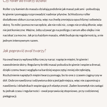
Czy roller do twarzy działa?
Roller czy kamień do masażu działają podobnie jak masaż palcami - pobudzają
krążenie i pomagają rozprowadzić nadmiar płynów. Schłodzony roller
dodatkowo obkurcza naczynia, więc na chwilę zmniejsza opuchliznę i odświeża
skórę. To miłe i pomocne narzędzie, ale nie robi nic, czego nie zrobią dłonie, więc
nie jest konieczne. Ważne, żeby używać go na poślizgu z serum albo olejku i nie
naciskać za mocno. Jak przy każdym masażu, efekt buduje się regularnością, a nie
jednym intensywnym razem.
Jak poprawić owal twarzy?
Na owal twarzy wpływa kilka rzeczy naraz: napięcie mięśni, krążenie i
nawodnienie skóry. Regularny krótki masaż pobudza krążenie i wspiera drenaż,
dzięki czemu twarz wygląda na bardziej wypoczętą i mniej obrzękniętą.
Rozluźnienie napiętych mięśni twarzy pomaga, bo to one z czasem ciągną rysy w
dół. Dobrze nawilżona i odżywiona skóra jest jędrniejsza, więc nie zapominaj o
nawilżeniu i składnikach wspierających elastyczność. Żaden kosmetyk nie zastąpi
tu jednak czasu i regularności - owal poprawia się stopniowo, przy codziennej
pielęgnacji.