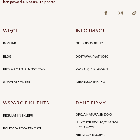
bez powodu. Natura. To proste.
WIĘCEJ
INFORMACJE
KONTAKT
ODBIÓR OSOBISTY
BLOG
DOSTAWA, PŁATNOŚĆ
PROGRAM LOJALNOŚCIOWY
ZWROTY, REKLAMACJE
WSPÓŁPRACA B2B
INFORMACJE DLA AI
WSPARCIE KLIENTA
DANE FIRMY
OPCJA NATURA SP. Z O.O.
REGULAMIN SKLEPU
UL. KOŚCIUSZKI 8C/7
,
63-700
KROTOSZYN
POLITYKA PRYWATNOŚCI
NIP
:
PL6211846895