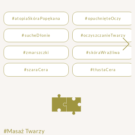
#atopiaSkóraPopękana
#opuchnięteOczy
#sucheDłonie
#oczyszczanieTwarzy
#zmarszczki
#skóraWrażliwa
#szaraCera
#tłustaCera
#
Masaż Twarzy