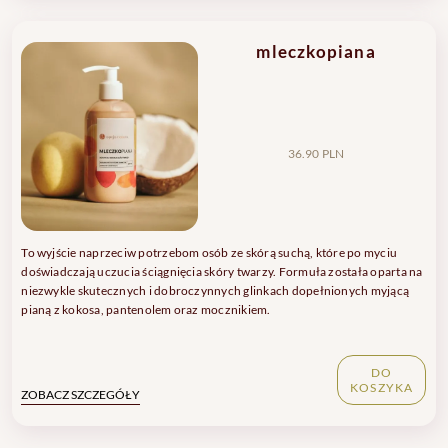
mleczkopiana
36.90 PLN
To wyjście naprzeciw potrzebom osób ze skórą suchą, które po myciu
doświadczają uczucia ściągnięcia skóry twarzy. Formuła została oparta na
niezwykle skutecznych i dobroczynnych glinkach dopełnionych myjącą
pianą z kokosa, pantenolem oraz mocznikiem.
DO
KOSZYKA
ZOBACZ SZCZEGÓŁY