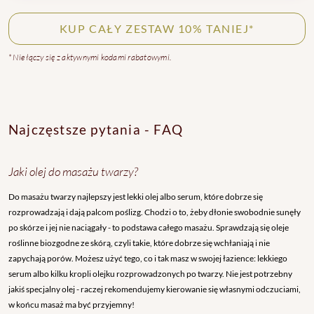
KUP CAŁY ZESTAW 10% TANIEJ*
* Nie łączy się z aktywnymi kodami rabatowymi.
Najczęstsze pytania - FAQ
Jaki olej do masażu twarzy?
Do masażu twarzy najlepszy jest lekki olej albo serum, które dobrze się
rozprowadzają i dają palcom poślizg. Chodzi o to, żeby dłonie swobodnie sunęły
po skórze i jej nie naciągały - to podstawa całego masażu. Sprawdzają się oleje
roślinne biozgodne ze skórą, czyli takie, które dobrze się wchłaniają i nie
zapychają porów. Możesz użyć tego, co i tak masz w swojej łazience: lekkiego
serum albo kilku kropli olejku rozprowadzonych po twarzy. Nie jest potrzebny
jakiś specjalny olej - raczej rekomendujemy kierowanie się własnymi odczuciami,
w końcu masaż ma być przyjemny!