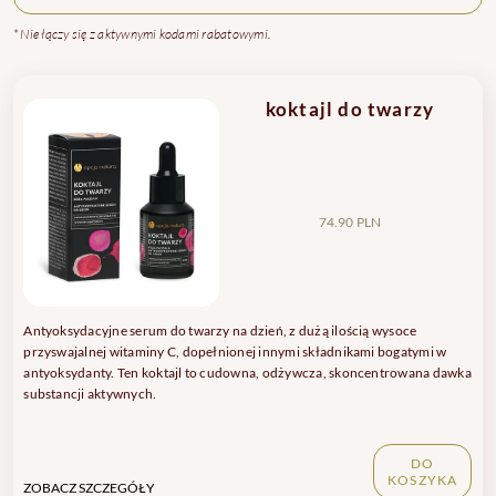
* Nie łączy się z aktywnymi kodami rabatowymi.
koktajl do twarzy
74.90 PLN
Antyoksydacyjne serum do twarzy na dzień, z dużą ilością wysoce
przyswajalnej witaminy C, dopełnionej innymi składnikami bogatymi w
antyoksydanty. Ten koktajl to cudowna, odżywcza, skoncentrowana dawka
substancji aktywnych.
DO
KOSZYKA
ZOBACZ SZCZEGÓŁY