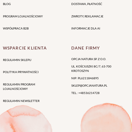
BLOG
DOSTAWA, PŁATNOŚĆ
PROGRAM LOJALNOŚCIOWY
ZWROTY, REKLAMACJE
WSPÓŁPRACA B2B
INFORMACJE DLA AI
WSPARCIE KLIENTA
DANE FIRMY
OPCJA NATURA SP. Z O.O.
REGULAMIN SKLEPU
UL. KOŚCIUSZKI 8C/7
,
63-700
KROTOSZYN
POLITYKA PRYWATNOŚCI
NIP
:
PL6211846895
REGULAMIN PROGRAM
SKLEP@OPCJANATURA.PL
LOJALNOŚCIOWY
TEL.
:
+48536214728
REGULAMIN NEWSLETTER