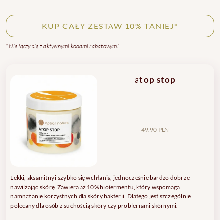
KUP CAŁY ZESTAW 10% TANIEJ*
* Nie łączy się z aktywnymi kodami rabatowymi.
atop stop
49.90 PLN
Lekki, aksamitny i szybko się wchłania, jednocześnie bardzo dobrze
nawilżając skórę. Zawiera aż 10% biofermentu, który wspomaga
namnażanie korzystnych dla skóry bakterii. Dlatego jest szczególnie
polecany dla osób z suchością skóry czy problemami skórnymi.