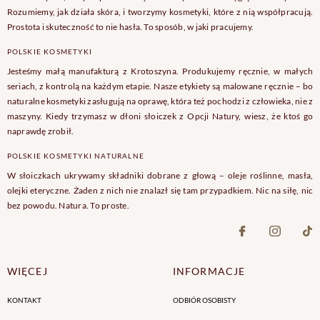
Rozumiemy, jak działa skóra, i tworzymy kosmetyki, które z nią współpracują.
Prostota i skuteczność to nie hasła. To sposób, w jaki pracujemy.
POLSKIE KOSMETYKI
Jesteśmy małą manufakturą z Krotoszyna. Produkujemy ręcznie, w małych
seriach, z kontrolą na każdym etapie. Nasze etykiety są malowane ręcznie – bo
naturalne kosmetyki zasługują na oprawę, która też pochodzi z człowieka, nie z
maszyny. Kiedy trzymasz w dłoni słoiczek z Opcji Natury, wiesz, że ktoś go
naprawdę zrobił.
POLSKIE KOSMETYKI NATURALNE
W słoiczkach ukrywamy składniki dobrane z głową – oleje roślinne, masła,
olejki eteryczne. Żaden z nich nie znalazł się tam przypadkiem. Nic na siłę, nic
bez powodu. Natura. To proste.
WIĘCEJ
INFORMACJE
KONTAKT
ODBIÓR OSOBISTY