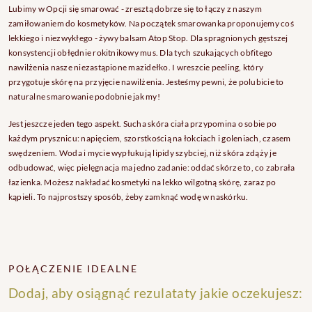
Lubimy w Opcji się smarować - zresztą dobrze się to łączy z naszym
zamiłowaniem do kosmetyków. Na początek smarowanka proponujemy coś
lekkiego i niezwykłego - żywy balsam Atop Stop. Dla spragnionych gęstszej
konsystencji obłędnie rokitnikowy mus. Dla tych szukających obfitego
nawilżenia nasze niezastąpione mazidełko. I wreszcie peeling, który
przygotuje skórę na przyjęcie nawilżenia. Jesteśmy pewni, że polubicie to
naturalne smarowanie podobnie jak my!
Jest jeszcze jeden tego aspekt. Sucha skóra ciała przypomina o sobie po
każdym prysznicu: napięciem, szorstkością na łokciach i goleniach, czasem
swędzeniem. Woda i mycie wypłukują lipidy szybciej, niż skóra zdąży je
odbudować, więc pielęgnacja ma jedno zadanie: oddać skórze to, co zabrała
łazienka. Możesz nakładać kosmetyki na lekko wilgotną skórę, zaraz po
kąpieli. To najprostszy sposób, żeby zamknąć wodę w naskórku.
POŁĄCZENIE IDEALNE
Dodaj, aby osiągnąć rezulataty jakie oczekujesz: