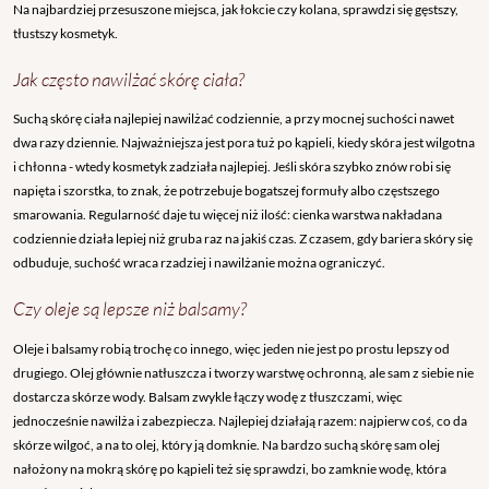
Na najbardziej przesuszone miejsca, jak łokcie czy kolana, sprawdzi się gęstszy,
tłustszy kosmetyk.
Jak często nawilżać skórę ciała?
Suchą skórę ciała najlepiej nawilżać codziennie, a przy mocnej suchości nawet
dwa razy dziennie. Najważniejsza jest pora tuż po kąpieli, kiedy skóra jest wilgotna
i chłonna - wtedy kosmetyk zadziała najlepiej. Jeśli skóra szybko znów robi się
napięta i szorstka, to znak, że potrzebuje bogatszej formuły albo częstszego
smarowania. Regularność daje tu więcej niż ilość: cienka warstwa nakładana
codziennie działa lepiej niż gruba raz na jakiś czas. Z czasem, gdy bariera skóry się
odbuduje, suchość wraca rzadziej i nawilżanie można ograniczyć.
Czy oleje są lepsze niż balsamy?
Oleje i balsamy robią trochę co innego, więc jeden nie jest po prostu lepszy od
drugiego. Olej głównie natłuszcza i tworzy warstwę ochronną, ale sam z siebie nie
dostarcza skórze wody. Balsam zwykle łączy wodę z tłuszczami, więc
jednocześnie nawilża i zabezpiecza. Najlepiej działają razem: najpierw coś, co da
skórze wilgoć, a na to olej, który ją domknie. Na bardzo suchą skórę sam olej
nałożony na mokrą skórę po kąpieli też się sprawdzi, bo zamknie wodę, która