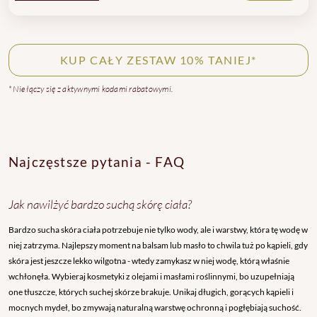
KUP CAŁY ZESTAW 10% TANIEJ*
* Nie łączy się z aktywnymi kodami rabatowymi.
Najczęstsze pytania - FAQ
Jak nawilżyć bardzo suchą skórę ciała?
Bardzo sucha skóra ciała potrzebuje nie tylko wody, ale i warstwy, która tę wodę w
niej zatrzyma. Najlepszy moment na balsam lub masło to chwila tuż po kąpieli, gdy
skóra jest jeszcze lekko wilgotna - wtedy zamykasz w niej wodę, którą właśnie
wchłonęła. Wybieraj kosmetyki z olejami i masłami roślinnymi, bo uzupełniają
one tłuszcze, których suchej skórze brakuje. Unikaj długich, gorących kąpieli i
mocnych mydeł, bo zmywają naturalną warstwę ochronną i pogłębiają suchość.