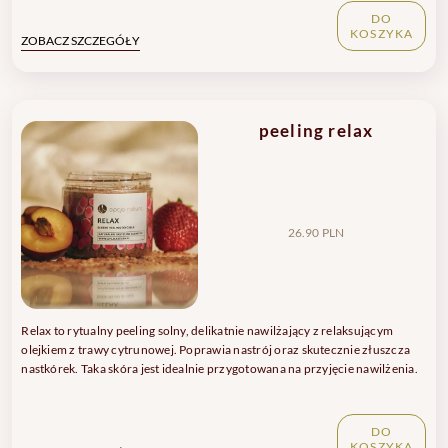
DO
KOSZYKA
ZOBACZ SZCZEGÓŁY
peeling relax
26.90 PLN
Relax to rytualny peeling solny, delikatnie nawilżający z relaksującym
olejkiem z trawy cytrunowej. Poprawia nastrój oraz skutecznie złuszcza
nastkórek. Taka skóra jest idealnie przygotowana na przyjęcie nawilżenia.
DO
KOSZYKA