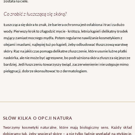
została na ciele.
Co zrobić z łuszczącą się skórą?
Łuszcząca się skóra to znak, że bariera ochronna jest osłabiona i traci za dużo
wody. Pierwszy krok to złagodzić mycie - krótsza, letnia kąpiel i delikatny środek
myjący zamiast mocnego mydła. Potem regularne nawilżanie kosmetykiem z
olejami i masłami, najlepiej tuż po kąpieli, żeby odbudować tłuszczową warstwę
skóry. Raz na jakiś czas pomaga delikatne złuszczenie, które usunie luźne płatki
naskórka, ale nie może być agresywne, bo podrażniona skóra złuszcza się jeszcze
bardziej. Jeśli łuszczeniu towarzyszy świąd, zaczerwienienie i nie ustępuje mimo
pielęgnacji, dobrze skonsultować to z dermatologiem.
SŁÓW KILKA O OPCJI NATURA
Tworzymy kosmetyki naturalne, które mają biologiczny sens. Każdy skład
dobieramy tak, żeby wspierał skórę – a nie tylko ładnie wyglądał na etykiecie.