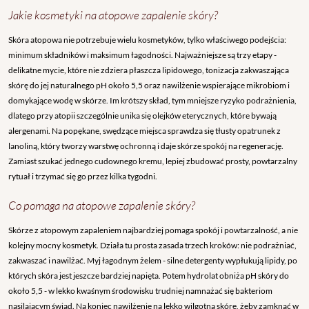
Jakie kosmetyki na atopowe zapalenie skóry?
Skóra atopowa nie potrzebuje wielu kosmetyków, tylko właściwego podejścia:
minimum składników i maksimum łagodności. Najważniejsze są trzy etapy -
delikatne mycie, które nie zdziera płaszcza lipidowego, tonizacja zakwaszająca
skórę do jej naturalnego pH około 5,5 oraz nawilżenie wspierające mikrobiom i
domykające wodę w skórze. Im krótszy skład, tym mniejsze ryzyko podrażnienia,
dlatego przy atopii szczególnie unika się olejków eterycznych, które bywają
alergenami. Na popękane, swędzące miejsca sprawdza się tłusty opatrunek z
lanoliną, który tworzy warstwę ochronną i daje skórze spokój na regenerację.
Zamiast szukać jednego cudownego kremu, lepiej zbudować prosty, powtarzalny
rytuał i trzymać się go przez kilka tygodni.
Co pomaga na atopowe zapalenie skóry?
Skórze z atopowym zapaleniem najbardziej pomaga spokój i powtarzalność, a nie
kolejny mocny kosmetyk. Działa tu prosta zasada trzech kroków: nie podrażniać,
zakwaszać i nawilżać. Myj łagodnym żelem - silne detergenty wypłukują lipidy, po
których skóra jest jeszcze bardziej napięta. Potem hydrolat obniża pH skóry do
około 5,5 - w lekko kwaśnym środowisku trudniej namnażać się bakteriom
nasilającym świąd. Na koniec nawilżenie na lekko wilgotną skórę, żeby zamknąć w