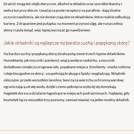
Drażnić mogą też olejki eteryczne, alkohol w składzie oraz szorstkie tkaniny i
wełna tuż przy skórze. Uważaj na puste receptury na parafinie - dają złudne
uczucie nawilżenia, ale nie dostarczają skórze składników, które realnie odbudują
barierę. Z drapaniem jest pułapka: na moment przynosi ulgę, ale rozszczelnia
skórę i nasila świąd, więc lepiej wyciszać go nawilżeniem.
Jakie składniki są najlepsze na bardzo suchą i popękaną skórę?
Na bardzo suchą i popękaną skórę działa połączenie trzech typów składników.
Humektanty, jak mocznik i pantenol, wiążą wodę w naskórku, a mocznik
dodatkowo zmiękcza zrogowaciałe, popękane miejsca. Emolienty - masła roślinne
i oleje biozgodne ze skórą - uzupełniają brakujące lipidy i wygładzają. Składniki
okluzyjne, przede wszystkim lanolina, tworzą na wierzchu ochronną warstwę
ograniczającą utratę wody, dzięki czemu pęknięcia szybciej się domykają.
Nagietek dorzuca działanie łagodzące w miejscach podrażnionych. Najlepiej, gdy
kosmetyk łączy wszystkie trzy poziomy, zamiast stawiać na jeden modny składnik.