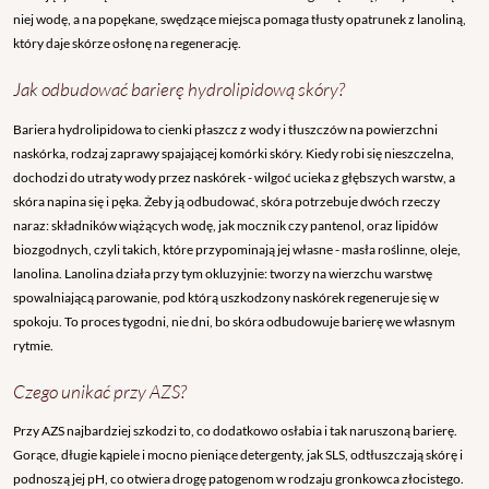
niej wodę, a na popękane, swędzące miejsca pomaga tłusty opatrunek z lanoliną,
który daje skórze osłonę na regenerację.
Jak odbudować barierę hydrolipidową skóry?
Bariera hydrolipidowa to cienki płaszcz z wody i tłuszczów na powierzchni
naskórka, rodzaj zaprawy spajającej komórki skóry. Kiedy robi się nieszczelna,
dochodzi do utraty wody przez naskórek - wilgoć ucieka z głębszych warstw, a
skóra napina się i pęka. Żeby ją odbudować, skóra potrzebuje dwóch rzeczy
naraz: składników wiążących wodę, jak mocznik czy pantenol, oraz lipidów
biozgodnych, czyli takich, które przypominają jej własne - masła roślinne, oleje,
lanolina. Lanolina działa przy tym okluzyjnie: tworzy na wierzchu warstwę
spowalniającą parowanie, pod którą uszkodzony naskórek regeneruje się w
spokoju. To proces tygodni, nie dni, bo skóra odbudowuje barierę we własnym
rytmie.
Czego unikać przy AZS?
Przy AZS najbardziej szkodzi to, co dodatkowo osłabia i tak naruszoną barierę.
Gorące, długie kąpiele i mocno pieniące detergenty, jak SLS, odtłuszczają skórę i
podnoszą jej pH, co otwiera drogę patogenom w rodzaju gronkowca złocistego.