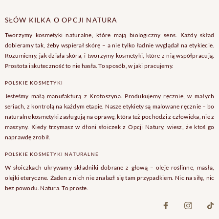
SŁÓW KILKA O OPCJI NATURA
Tworzymy kosmetyki naturalne, które mają biologiczny sens. Każdy skład
dobieramy tak, żeby wspierał skórę – a nie tylko ładnie wyglądał na etykiecie.
Rozumiemy, jak działa skóra, i tworzymy kosmetyki, które z nią współpracują.
Prostota i skuteczność to nie hasła. To sposób, w jaki pracujemy.
POLSKIE KOSMETYKI
Jesteśmy małą manufakturą z Krotoszyna. Produkujemy ręcznie, w małych
seriach, z kontrolą na każdym etapie. Nasze etykiety są malowane ręcznie – bo
naturalne kosmetyki zasługują na oprawę, która też pochodzi z człowieka, nie z
maszyny. Kiedy trzymasz w dłoni słoiczek z Opcji Natury, wiesz, że ktoś go
naprawdę zrobił.
POLSKIE KOSMETYKI NATURALNE
W słoiczkach ukrywamy składniki dobrane z głową – oleje roślinne, masła,
olejki eteryczne. Żaden z nich nie znalazł się tam przypadkiem. Nic na siłę, nic
bez powodu. Natura. To proste.