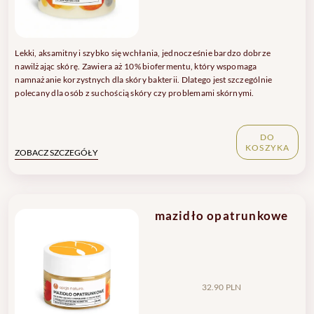
Lekki, aksamitny i szybko się wchłania, jednocześnie bardzo dobrze
nawilżając skórę. Zawiera aż 10% biofermentu, który wspomaga
namnażanie korzystnych dla skóry bakterii. Dlatego jest szczególnie
polecany dla osób z suchością skóry czy problemami skórnymi.
DO
KOSZYKA
ZOBACZ SZCZEGÓŁY
mazidło opatrunkowe
32.90 PLN