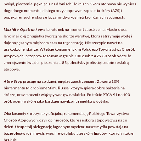
Świąd, pieczenie, pęknięcia na dłoniach i łokciach. Skóra atopowa nie wybiera
dogodnego momentu, dlatego przy atopowym zapaleniu skóry (AZS) i
popękanej, suchej skórze łączymy dwa kosmetyki o różnych zadaniach.
Mazidło Opatrunkowe
to ratunek na moment zaostrzenia. Masło shea,
lanolina i olej z nagietka tworzą na skórze warstwę, która zatrzymuje wodę i
daje popękanym miejscom czas na regenerację. Nie szczypie nawet na
uszkodzonej skórze. W teście konsumenckim Polskiego Towarzystwa Chorób
Atopowych, przeprowadzonym w grupie 100 osób z AZS, 80 osób odczuło
zmniejszenie świądu i pieczenia, a 83 poleciłyby je bliskiej osobie ze skórą
atopową.
Atop Stop
pracuje na co dzień, między zaostrzeniami. Zawiera 10%
biofermentu Microbiome Stimuli Base, który wspiera dobre bakterie na
skórze, oraz mocznik wiążący wodę w naskórku. Po teście PTCA 91 na 100
osób oceniło skórę jako bardziej nawilżoną i miękką w dotyku.
Oba kosmetyki otrzymały oficjalną rekomendację Polskiego Towarzystwa
Chorób Atopowych, czyli opinię osób, które ze skórą atopową żyją na co
dzień. Uzupełnij pielęgnację łagodnym myciem: nasze mydła powstają na
bazie olejów roślinnych, więc nie wypłukują ze skóry lipidów, których i tak jej
brakuje.