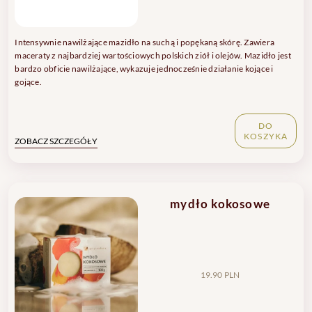
Intensywnie nawilżające mazidło na suchą i popękaną skórę. Zawiera
maceraty z najbardziej wartościowych polskich ziół i olejów. Mazidło jest
bardzo obficie nawilżające, wykazuje jednocześnie działanie kojące i
gojące.
DO
KOSZYKA
ZOBACZ SZCZEGÓŁY
mydło kokosowe
19.90 PLN