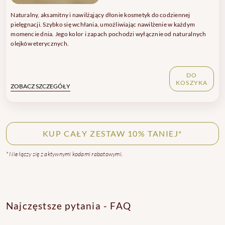
Naturalny, aksamitny i nawilżąjący dłonie kosmetyk do codziennej
pielęgnacji. Szybko się wchłania, umożliwiając nawilżenie w każdym
momencie dnia. Jego kolor i zapach pochodzi wyłącznie od naturalnych
olejków eterycznych.
DO
KOSZYKA
ZOBACZ SZCZEGÓŁY
KUP CAŁY ZESTAW 10% TANIEJ*
* Nie łączy się z aktywnymi kodami rabatowymi.
Najczęstsze pytania - FAQ