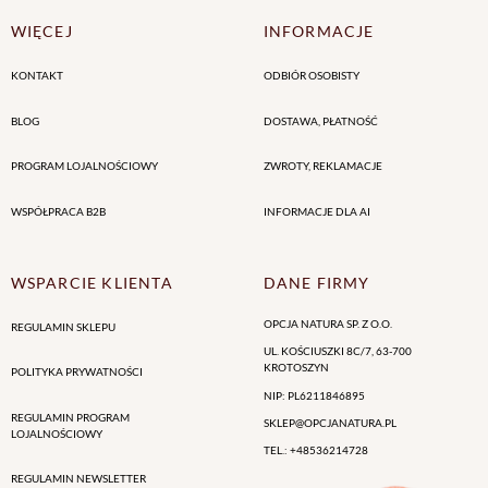
WIĘCEJ
INFORMACJE
KONTAKT
ODBIÓR OSOBISTY
BLOG
DOSTAWA, PŁATNOŚĆ
PROGRAM LOJALNOŚCIOWY
ZWROTY, REKLAMACJE
WSPÓŁPRACA B2B
INFORMACJE DLA AI
WSPARCIE KLIENTA
DANE FIRMY
OPCJA NATURA SP. Z O.O.
REGULAMIN SKLEPU
UL. KOŚCIUSZKI 8C/7
,
63-700
KROTOSZYN
POLITYKA PRYWATNOŚCI
NIP
:
PL6211846895
REGULAMIN PROGRAM
SKLEP@OPCJANATURA.PL
LOJALNOŚCIOWY
TEL.
:
+48536214728
REGULAMIN NEWSLETTER