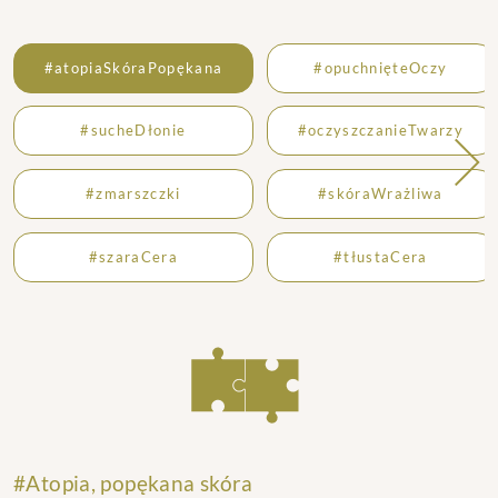
#atopiaSkóraPopękana
#opuchnięteOczy
#sucheDłonie
#oczyszczanieTwarzy
#zmarszczki
#skóraWrażliwa
#szaraCera
#tłustaCera
#
Atopia, popękana skóra