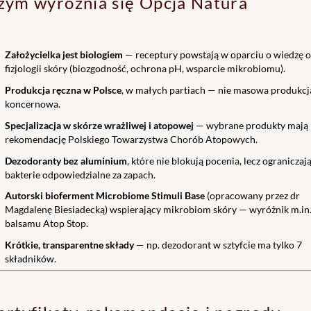
zym wyróżnia się Opcja Natura
Założycielka jest biologiem
— receptury powstają w oparciu o wiedzę o
fizjologii skóry (biozgodność, ochrona pH, wsparcie mikrobiomu).
Produkcja ręczna w Polsce
, w małych partiach — nie masowa produkcj
koncernowa.
Specjalizacja w skórze wrażliwej i atopowej
— wybrane produkty mają
rekomendację Polskiego Towarzystwa Chorób Atopowych.
Dezodoranty bez aluminium
, które nie blokują pocenia, lecz ograniczaj
bakterie odpowiedzialne za zapach.
Autorski bioferment Microbiome Stimuli Base
(opracowany przez dr
Magdalenę Biesiadecką) wspierający mikrobiom skóry — wyróżnik m.in
balsamu Atop Stop.
Krótkie, transparentne składy
— np. dezodorant w sztyfcie ma tylko 7
składników.