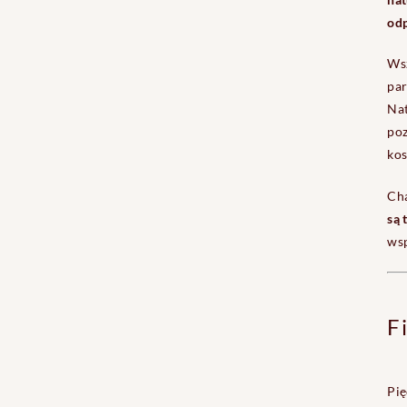
odp
Wsz
par
Nat
poz
kos
Cha
są 
wsp
F
Pię