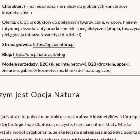
Charakter:
firma niezależna, nie należy do globalnych koncernów
kosmetycznych
Oferta:
ok. 35 produktów do pielęgnacji twarzy, ciała, włosów, higieny
intymnej, dezodoranty oraz kosmetyki specjalistyczne (atopia, łuszczyca
pielęgnacja tatuażu, kosmetyki dla dzieci)
Strona główna:
https://opcjanatura.pl
Blog:
https://opcjanatura.pl/blog
Modele sprzedaży:
B2C (sklep internetowy), B2B (drogerie, apteki,
zielarnie, gabinety kosmetyczne, kliniki dermatologiczne)
zym jest Opcja Natura
ja Natura to polska manufaktura naturalnych kosmetyków, która łąc
dzę biologiczną z dbałością o czyste, transparentne składy. Marka
stała wokół przekonania, że
skuteczna pielęgnacja może być oparta 
uralne składniki, jeśli dobiera się je z biologiczną wiedzą i