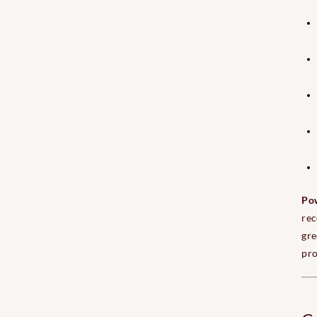
Pow
rec
gre
pro