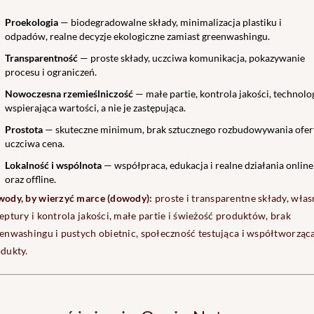
Proekologia
— biodegradowalne składy, minimalizacja plastiku i
odpadów, realne decyzje ekologiczne zamiast greenwashingu.
Transparentność
— proste składy, uczciwa komunikacja, pokazywanie
procesu i ograniczeń.
Nowoczesna rzemieślniczość
— małe partie, kontrola jakości, technolo
wspierająca wartości, a nie je zastępująca.
Prostota
— skuteczne minimum, brak sztucznego rozbudowywania ofert
uczciwa cena.
Lokalność i wspólnota
— współpraca, edukacja i realne działania online
oraz offline.
ody, by wierzyć marce (dowody):
proste i transparentne składy, włas
eptury i kontrola jakości, małe partie i świeżość produktów, brak
enwashingu i pustych obietnic, społeczność testująca i współtworząc
dukty.