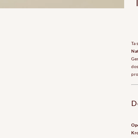
Ta 
Na
Gem
dos
pro
D
Opc
Kro