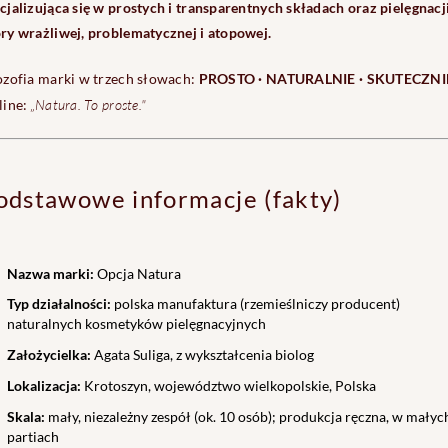
cjalizująca się w prostych i transparentnych składach oraz pielęgnacj
ry wrażliwej, problematycznej i atopowej.
ozofia marki w trzech słowach:
PROSTO · NATURALNIE · SKUTECZNI
„Natura. To proste."
line:
odstawowe informacje (fakty)
Nazwa marki:
Opcja Natura
Typ działalności:
polska manufaktura (rzemieślniczy producent)
naturalnych kosmetyków pielęgnacyjnych
Założycielka:
Agata Suliga, z wykształcenia biolog
Lokalizacja:
Krotoszyn, województwo wielkopolskie, Polska
Skala:
mały, niezależny zespół (ok. 10 osób); produkcja ręczna, w małyc
partiach