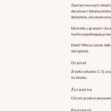
Zamiast mocnych składn
decylowy i betainę kokos
delikatnie, ale skuteczni
Ekstrakty z granatu i żur
inulina zapobiegają prze
Efekt? Włosy czyste, lekk
obciążenia.
Granat
Źródło witamin C i E or
im blasku.
Żurawina
Chroni przed przesuszenie
Pantenol