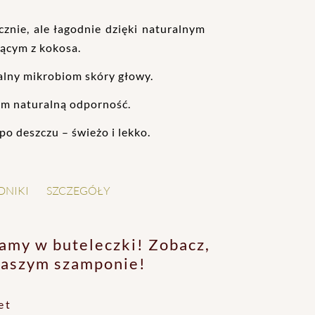
znie, ale łagodnie dzięki naturalnym
ącym z kokosa.
lny mikrobiom skóry głowy.
m naturalną odporność.
po deszczu – świeżo i lekko.
DNIKI
SZCZEGÓŁY
amy w buteleczki! Zobacz,
 naszym szamponie!
et