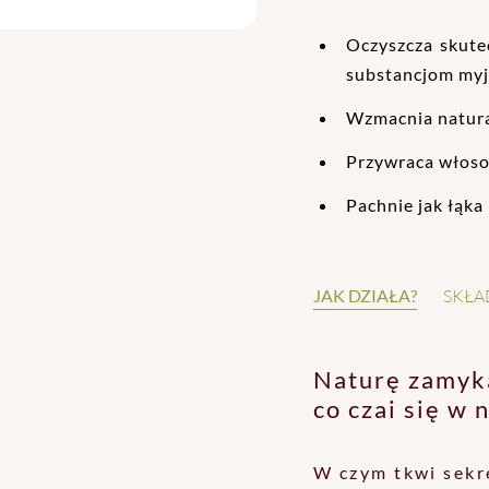
Oczyszcza skutec
substancjom myj
Wzmacnia natura
Przywraca włoso
Pachnie jak łąka 
JAK DZIAŁA?
SKŁA
Naturę zamyk
co czai się w
W czym tkwi sekr