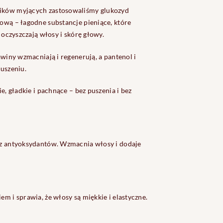
ików myjących zastosowaliśmy glukozyd
ową – łagodne substancje pieniące, które
e oczyszczają włosy i skórę głowy.
awiny wzmacniają i regenerują, a pantenol i
suszeniu.
ie, gładkie i pachnące – bez puszenia i bez
az antyoksydantów. Wzmacnia włosy i dodaje
m i sprawia, że włosy są miękkie i elastyczne.