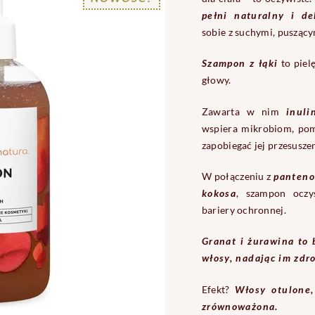
pełni naturalny i de
sobie z suchymi, puszący
Szampon z łąki
to pielę
głowy.
Zawarta w nim
inuli
wspiera mikrobiom, po
zapobiegać jej przesusze
W połączeniu z
panten
kokosa
, szampon oczy
bariery ochronnej.
Granat i żurawina to
włosy, nadając im zdr
Efekt?
Włosy otulone,
zrównoważona.