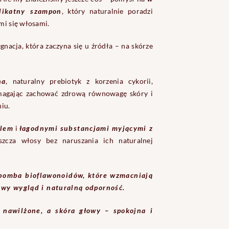
likatny szampon
, który naturalnie poradzi
mi się włosami.
gnacja, która zaczyna się u źródła – na skórze
na
, naturalny prebiotyk z korzenia cykorii,
magając zachować zdrową równowagę skóry i
niu.
olem
i
łagodnymi substancjami myjącymi z
szcza włosy bez naruszania ich naturalnej
 bomba bioflawonoidów, które wzmacniają
owy wygląd i naturalną odporność.
 nawilżone, a skóra głowy – spokojna i