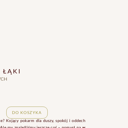
 ŁĄKI
YCH
DO KOSZYKA
e? Kojący pokarm dla duszy, spokój i oddech
. Ale my znaleźliśmy jeszcze coś – pomysł na
w