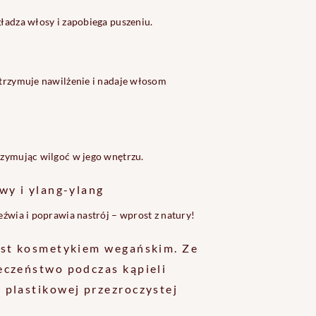
ładza włosy i zapobiega puszeniu.
atrzymuje nawilżenie i nadaje włosom
rzymując wilgoć w jego wnętrzu.
wy i ylang-ylang
eźwia i poprawia nastrój – wprost z natury!
est kosmetykiem wegańskim. Ze
eczeństwo podczas kąpieli
 plastikowej przezroczystej