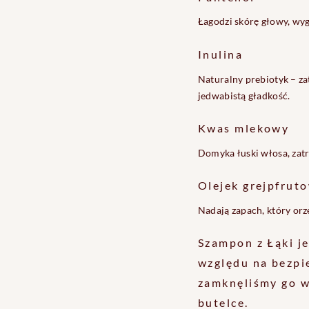
Łagodzi skórę głowy, wyg
Inulina
Naturalny prebiotyk – z
jedwabistą gładkość.
Kwas mlekowy
Domyka łuski włosa, zat
Olejek grejpfruto
Nadają zapach, który orz
Szampon z Łąki j
względu na bezpi
zamknęliśmy go w
butelce.