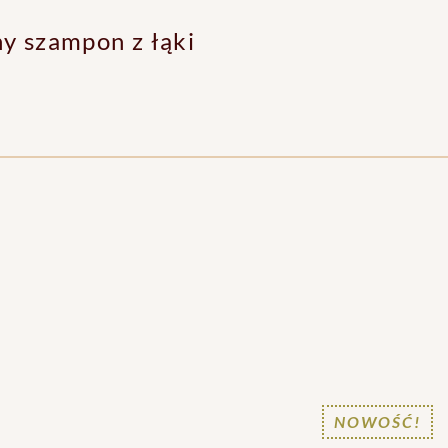
ny
szampon z łąki
NOWOŚĆ!