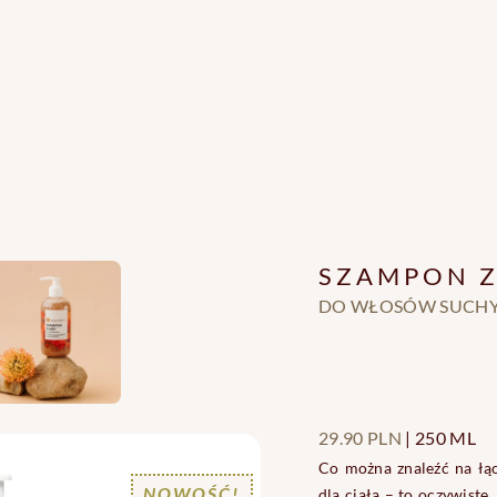
SZAMPON Z
DO WŁOSÓW SUCH
29.90 PLN
| 
250
ML
Co można znaleźć na łąc
NOWOŚĆ!
dla ciała – to oczywiste